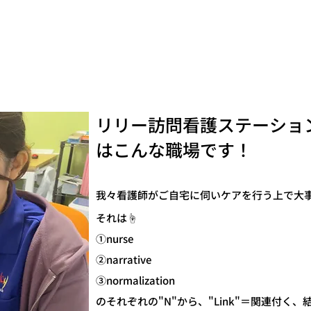
リリー訪問看護ステーショ
​はこんな職場です！
我々看護師がご自宅に伺いケアを行う上で大事
それは☝️
①nurse
②narrative
③normalization
のそれぞれの"N"から、"Link"＝関連付く