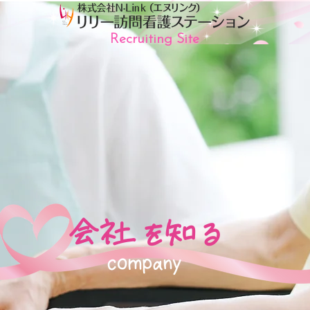
Recruiting Site
​会社を知る
company